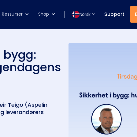
Support
Ressurser
Shop
Norsk
i bygg:
rgendagens
eir Teigo (Aspelin
g leverandørers