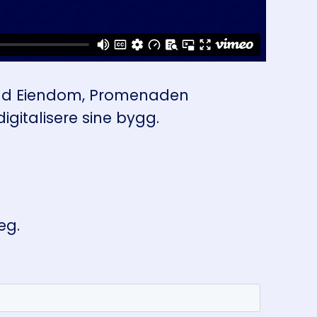
tad Eiendom, Promenaden
gitalisere sine bygg.
eg.