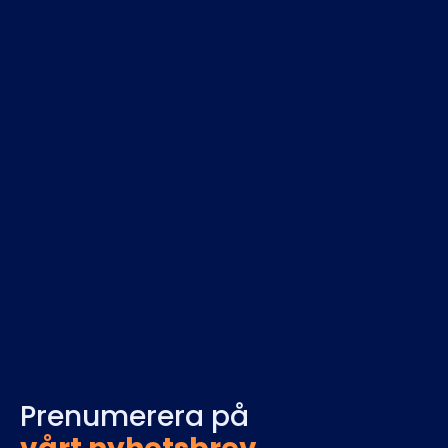
Charlotte Jørgensen
Ansvarig för att övervaka service- och
supportverksamheten, har Charlotte byggt
upp och skalat Defigos service- och
supportteam från början.Charlotte har en
kandidatexamen i både ekonomi och
administration samt marknadsföringsledning.
Prenumerera på